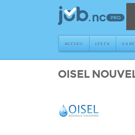
ACCUEIL
LES CV
ILS R
OISEL NOUVE