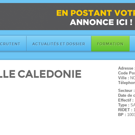
ECRUTENT
ACTUALITÉS ET DOSSIER
FORMATION
Adresse 
LLE CALEDONIE
Code Pos
Ville :
N
Télephon
Secteur 
Date de c
Effectif :
Type :
S
RIDET :
BP :
100