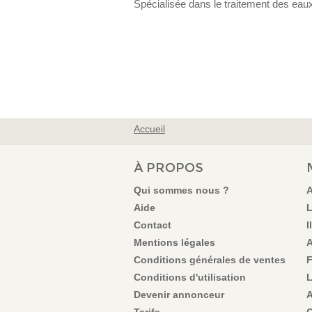
Spécialisée dans le traitement des eau
Accueil
VOUS ÊTES ICI
À PROPOS
Qui sommes nous ?
A
Aide
L
Contact
I
Mentions légales
A
Conditions générales de ventes
F
Conditions d'utilisation
L
Devenir annonceur
A
Tarifs
C