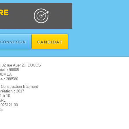
CANDIDAT
CONNEXION
:
32 rue Auer Z.I DUCOS
tal :
98805
OUMEA
e :
288580
:
Construction Bâtiment
réation :
2017
1 à 10
ARL
1025121.00
35