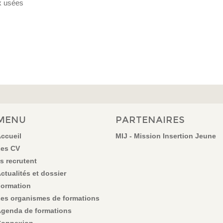
x usées
MENU
PARTENAIRES
ccueil
MIJ - Mission Insertion Jeune
es CV
ls recrutent
ctualités et dossier
ormation
es organismes de formations
genda de formations
onnexion