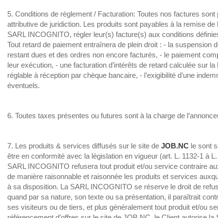
5. Conditions de règlement / Facturation: Toutes nos factures sont 
attributive de juridiction. Les produits sont payables à la remise de
SARL INCOGNITO, régler leur(s) facture(s) aux conditions définies
Tout retard de paiement entraînera de plein droit : - la suspension 
restant dues et des ordres non encore facturés, - le paiement comp
leur exécution, - une facturation d’intérêts de retard calculée sur la b
réglable à réception par chèque bancaire, - l’exigibilité d’une inde
éventuels.
6. Toutes taxes présentes ou futures sont à la charge de l’annonce
7. Les produits & services diffusés sur le site de
JOB.NC
le sont s
être en conformité avec la législation en vigueur (art. L. 1132-1 à L
SARL INCOGNITO refusera tout produit et/ou service contraire aux rè
de manière raisonnable et raisonnée les produits et services auxqu
à sa disposition. La SARL INCOGNITO se réserve le droit de refus
quand par sa nature, son texte ou sa présentation, il paraîtrait cont
ses visiteurs ou de tiers, et plus généralement tout produit et/ou s
référencement d’offres sur le site de JOB.NC, le Client autorise la S