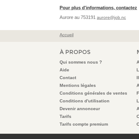
Pour plus d'informations, contactez
Aurore au 753191
aurore@job.nc
Accueil
VOUS ÊTES ICI
À PROPOS
Qui sommes nous ?
A
Aide
L
Contact
I
Mentions légales
A
Conditions générales de ventes
F
Conditions d'utilisation
L
Devenir annonceur
A
Tarifs
C
Tarifs compte premium
C