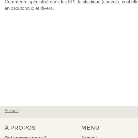
Commerce spécialisé dans les EPI, le plastique (cageots, poubelles, p
en caoutchouc et divers.
Accueil
VOUS ÊTES ICI
À PROPOS
MENU
Qui sommes nous ?
Accueil