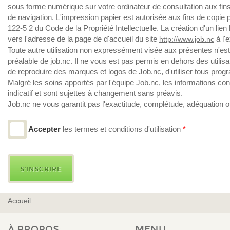
sous forme numérique sur votre ordinateur de consultation aux fins
de navigation. L'impression papier est autorisée aux fins de copie pr
122-5 2 du Code de la Propriété Intellectuelle. La création d'un lie
vers l'adresse de la page de d'accueil du site
à l'
http://www.job.nc
Toute autre utilisation non expressément visée aux présentes n'est
préalable de job.nc. Il ne vous est pas permis en dehors des uti
de reproduire des marques et logos de Job.nc, d'utiliser tous progr
Malgré les soins apportés par l'équipe Job.nc, les informations co
indicatif et sont sujettes à changement sans préavis.
Job.nc ne vous garantit pas l'exactitude, complétude, adéquation o
contient, ni que ladite information a été vérifiée.
Job.nc n'assume aucune responsabilité relative à l'information conten
Accepter
les termes et conditions d'utilisation
*
mentionnée dans le présent site Web et décline toute responsabilit
information.
Le présent Site Web a été créé en Nouvelle Calédonie. En utilisant
d'utilisation décrites ci-avant, sans préjudice de tous recours de n
Job.nc. Tout litige portant sur l'interprétation ou l'exécution d'un 
compétence exclusive du tribunal de Nouvelle Calédonie faisant appl
Droits de propriété intellectuelle
Accueil
Tous les éléments de propriété intellectuelle, marques, noms comme
VOUS ÊTES ICI
mentions contraires. Toute reproduction du présent site Web est int
À PROPOS
MENU