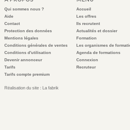
Pour les candidats Job d’Eté : l’ensemble des données fournies dans
Mission d’Insertion des Jeunes de la province Sud. J’accepte de re
Qui sommes nous ?
Accueil
Aide
Les offres
En acceptant les présentes conditions, vous renoncez à votre d
offres d’emploi puissent paraître le jour même
Contact
Ils recrutent
Protection des données
Actualités et dossier
Mentions légales
Formation
Conditions générales de ventes
Les organismes de format
Conditions d'utilisation
Agenda de formations
Devenir annonceur
Connexion
Tarifs
Recruteur
Tarifs compte premium
Réalisation du site : La fabrik