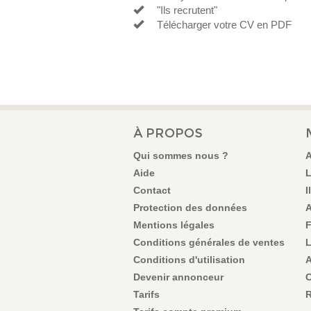
"Ils recrutent"
Télécharger votre CV en PDF
À PROPOS
Qui sommes nous ?
A
Aide
L
Contact
I
Protection des données
A
Mentions légales
F
Conditions générales de ventes
L
Conditions d'utilisation
A
Devenir annonceur
C
Tarifs
R