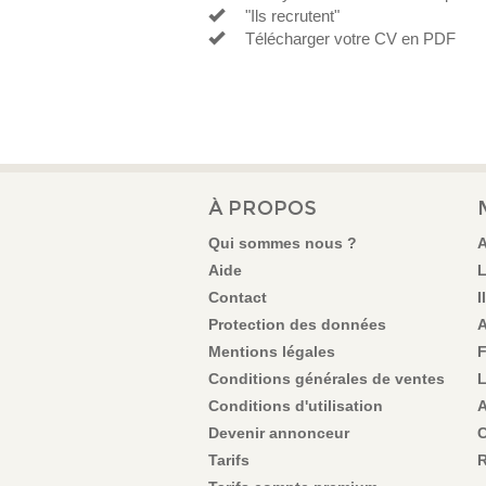
"Ils recrutent"
Télécharger votre CV en PDF
À PROPOS
Qui sommes nous ?
A
Aide
L
Contact
I
Protection des données
A
Mentions légales
F
Conditions générales de ventes
L
Conditions d'utilisation
A
Devenir annonceur
C
Tarifs
R