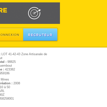
RECRUTEUR
CONNEXION
:
LOT 41-42-43 Zone Artisanale de
ut
tal :
98825
uembout
e :
423382
959186
:
Mines
réation :
2008
10 à 50
ARL
90Z
858258001