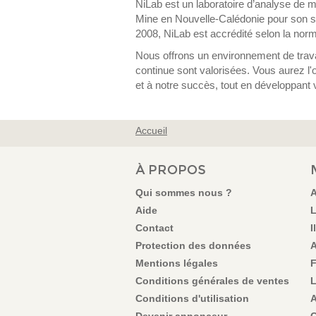
NiLab est un laboratoire d’analyse de m
Mine en Nouvelle-Calédonie pour son sav
2008, NiLab est accrédité selon la nor
Nous offrons un environnement de travail 
continue sont valorisées. Vous aurez l'
et à notre succès, tout en développant
Accueil
VOUS ÊTES ICI
À PROPOS
Qui sommes nous ?
A
Aide
L
Contact
I
Protection des données
A
Mentions légales
F
Conditions générales de ventes
L
Conditions d'utilisation
A
Devenir annonceur
C