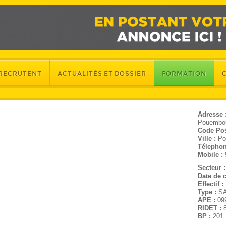
 RECRUTENT
ACTUALITÉS ET DOSSIER
FORMATION
Adresse 
Pouembo
Code Pos
Ville :
Po
Télephon
Mobile :
Secteur 
Date de c
Effectif :
Type :
S
APE :
09
RIDET :
BP :
201