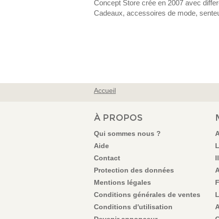
Concept Store crée en 2007 avec differe
Cadeaux, accessoires de mode, senteu
Accueil
VOUS ÊTES ICI
À PROPOS
Qui sommes nous ?
A
Aide
L
Contact
I
Protection des données
A
Mentions légales
F
Conditions générales de ventes
L
Conditions d'utilisation
A
Devenir annonceur
C