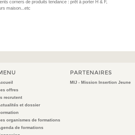
nts corners de produits tendance : prêt à porter H & F,
rs maison...etc
MENU
PARTENAIRES
ccueil
MIJ - Mission Insertion Jeune
es offres
ls recrutent
ctualités et dossier
ormation
es organismes de formations
genda de formations
onnexion