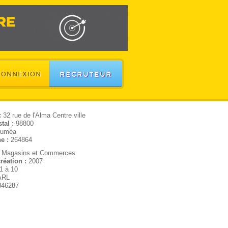
RECRUTEUR
CONNEXION
:
32 rue de l'Alma Centre ville
tal :
98800
uméa
e :
264864
:
Magasins et Commerces
réation :
2007
1 à 10
ARL
846287