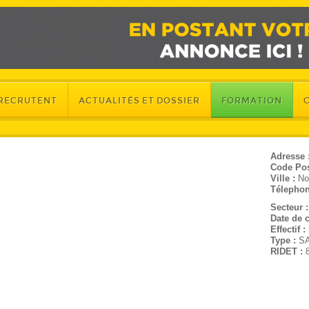
 RECRUTENT
ACTUALITÉS ET DOSSIER
FORMATION
Adresse 
Code Pos
Ville :
No
Télephon
Secteur 
Date de c
Effectif :
Type :
S
RIDET :