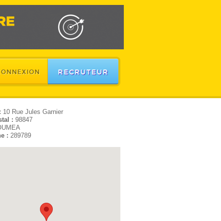
RECRUTEUR
CONNEXION
:
10 Rue Jules Garnier
tal :
98847
OUMEA
e :
289789