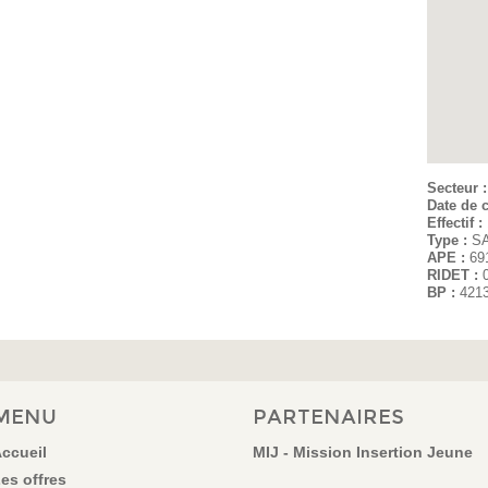
Secteur 
Date de c
Effectif :
Type :
S
APE :
69
RIDET :
BP :
421
MENU
PARTENAIRES
ccueil
MIJ - Mission Insertion Jeune
es offres