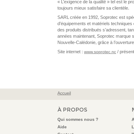
« L’exigence de la qualité »
tel est le p
toujours mieux satisfaire sa clientèle.
SARL créée en 1992, Soprotec est spécial
d’équipements et matériels techniques 
des produits distribués s’adressent, ta
années maintenant, Soprotec marque sa v
Nouvelle-Calédonie, grâce à l’ouverture
Site internet :
/ présen
www.soprotec.nc
Accueil
VOUS ÊTES ICI
À PROPOS
Qui sommes nous ?
A
Aide
L