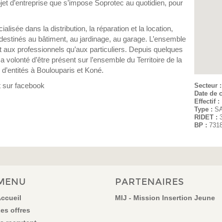
rojet d’entreprise que s’impose Soprotec au quotidien, pour
isée dans la distribution, la réparation et la location,
destinés au bâtiment, au jardinage, au garage. L’ensemble
nt aux professionnels qu’aux particuliers. Depuis quelques
olonté d’être présent sur l’ensemble du Territoire de la
 d’entités à Boulouparis et Koné.
t sur facebook
Secteur 
Date de c
Effectif :
Type :
S
RIDET :
BP :
731
MENU
PARTENAIRES
ccueil
MIJ - Mission Insertion Jeune
es offres