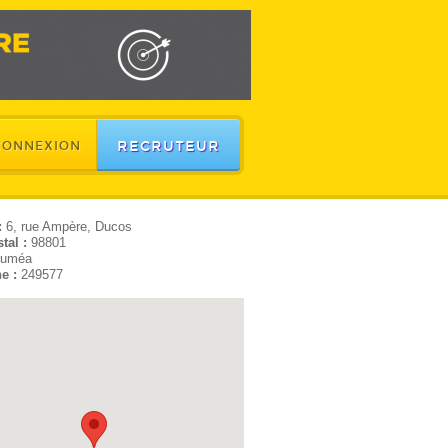
RECRUTEUR
CONNEXION
:
6, rue Ampère, Ducos
tal :
98801
uméa
e :
249577