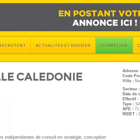
 RECRUTENT
ACTUALITÉS ET DOSSIER
FORMATION
Adresse 
LE CALEDONIE
Code Pos
Ville :
No
Secteur 
Date de c
Effectif :
Type :
S
APE :
71
RIDET :
és indépendantes de conseil en stratégie, conception