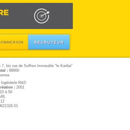
RECRUTEUR
CONNEXION
:
7, bis rue de Suffren Immeuble "le Kariba"
tal :
98800
umea
:
Ingénierie R&D
réation :
2001
10 à 50
ARL
.12
0621326.01