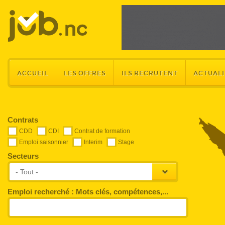
ACCUEIL
LES OFFRES
ILS RECRUTENT
ACTUALI
Contrats
CDD
CDI
Contrat de formation
Emploi saisonnier
Interim
Stage
Secteurs
- Tout -
Emploi recherché : Mots clés, compétences,...