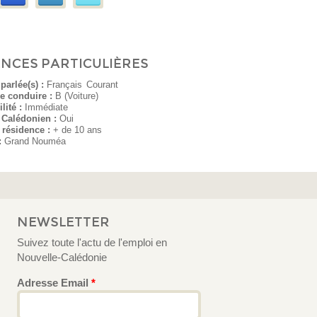
ENCES PARTICULIÈRES
parlée(s) :
Français
Courant
e conduire :
B (Voiture)
lité :
Immédiate
 Calédonien :
Oui
 résidence :
+ de 10 ans
:
Grand Nouméa
NEWSLETTER
Suivez toute l'actu de l'emploi en
Nouvelle-Calédonie
Adresse Email
*