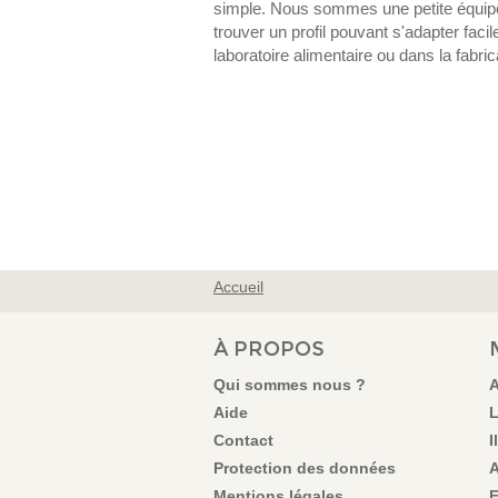
simple. Nous sommes une petite équip
trouver un profil pouvant s'adapter fac
laboratoire alimentaire ou dans la fabri
Accueil
VOUS ÊTES ICI
À PROPOS
Qui sommes nous ?
A
Aide
L
Contact
I
Protection des données
A
Mentions légales
F