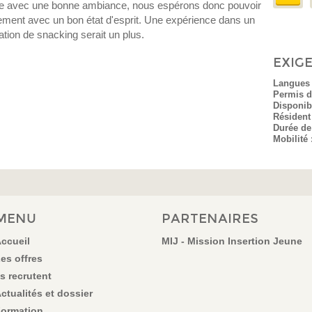
e avec une bonne ambiance, nous espérons donc pouvoir
ilement avec un bon état d'esprit. Une expérience dans un
cation de snacking serait un plus.
EXIG
Langues 
Permis d
Disponibi
Résident
Durée de
Mobilité 
MENU
PARTENAIRES
ccueil
MIJ - Mission Insertion Jeune
es offres
ls recrutent
ctualités et dossier
ormation